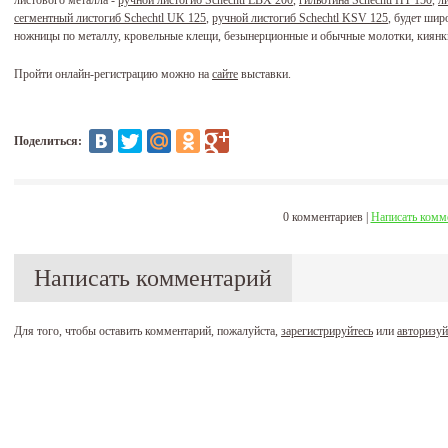
листового металла -
ручной листогиб Schechtl LBX 200
,
гильотина Schechtl HT 150
,
л
сегментный листогиб Schechtl UK 125
,
ручной листогиб Schechtl KSV 125
, будет шир
ножницы по металлу, кровельные клещи, безынерционные и обычные молотки, киянки
Пройти онлайн-регистрацию можно на
сайте
выставки.
Поделиться:
0 комментариев |
Написать комм
Написать комментарий
Для того, чтобы оставить комментарий, пожалуйста,
зарегистрируйтесь
или
авторизуй