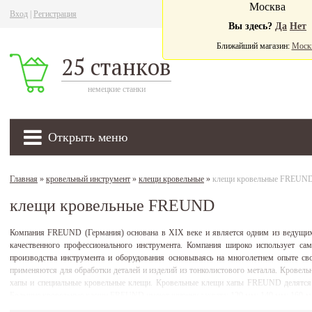
Москва
Вход
|
Регистрация
Ва
Вы здесь?
Да
Нет
Ближайший магазин:
Моск
25 станков
немецкие станки
Открыть меню
Главная
»
кровельный инструмент
»
клещи кровельные
»
клещи кровельные FREUN
клещи кровельные FREUND
Компания FREUND (Германия) основана в ХIХ веке и является одним из ведущих
качественного профессионального инструмента. Компания широко использует са
производства инструмента и оборудования основываясь на многолетнем опыте с
применяются для обработки деталей и изделий из тонколистового металла. Крове
хапы и специальные кровельные клещи. Кровельные клещи хапы FREUND делятся п
Большие кровельные клещи FREUND имеют ширину захвата: 120 мм; 140 мм; 160 мм
и сегментов фальцевой кровли. Глубина захвата кровельных клещей FREUND варьируе