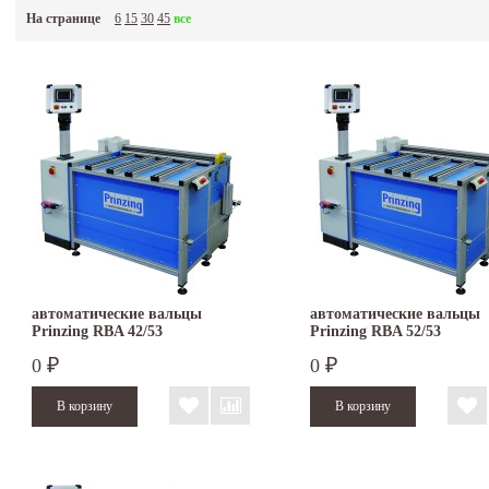
точная установка заднего вала при помощи ходового винта с цифровой индик
На странице
6
15
30
45
все
привод через редуктор от оснащенного тормозом двигателя.
Немецкая фирма PRINZING Maschinenbau
предлагает вальцы с электроприводом ра
обрабатываемого листа до 4,5мм, при рабочей длине 1030мм. В стандартной комплек
могут иметь шлифованную или полированную поверхность, повышенную твёрдость и
гибочный паз, а нижний и задний закладные канавки для проволоки. Двигатель может
привод на 3 вала. Дополнительно вальцы могут быть оснащены боковым упором для
подгибающим приспособлением с четвёртым передним валом, электроприводом задн
автоматические вальцы
автоматические вальцы
Prinzing RBA 42/53
Prinzing RBA 52/53
0
0
₽
₽