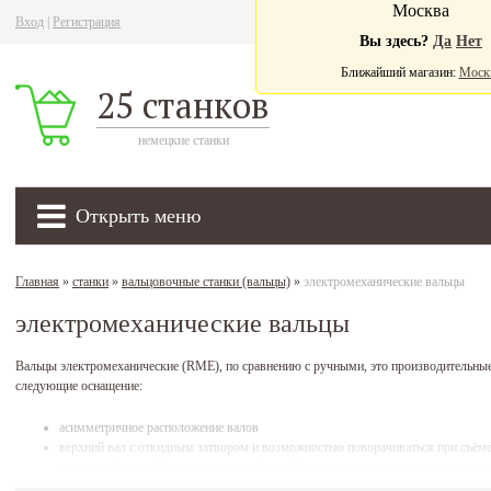
Москва
Вход
|
Регистрация
Ва
Вы здесь?
Да
Нет
Ближайший магазин:
Моск
25 станков
немецкие станки
Открыть меню
Главная
»
станки
»
вальцовочные станки (вальцы)
»
электромеханические вальцы
электромеханические вальцы
Вальцы электромеханические (RME),
по сравнению с ручными, это производительны
следующие оснащение:
асимметричное расположение валов
верхний вал с откидным затвором и возможностью поворачиваться при съёме
конусное формообразование деталей за счёт установки под углом заднего вал
быстрая установка нижнего вала