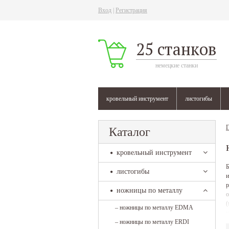
Вход
|
Регистрация
25 станков
немецкие станки
кровельный инструмент
листогибы
Г
Каталог
кровельный инструмент
Б
листогибы
и
р
ножницы по металлу
о
(
–
ножницы по металлу EDMA
у
–
ножницы по металлу ERDI
м