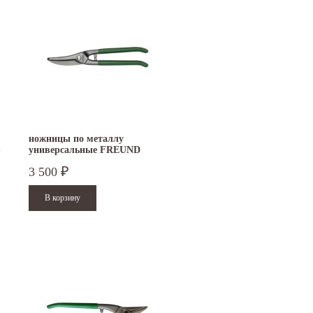
ножницы по металлу
-
универсальные FREUND
D106A-250
3 500
₽