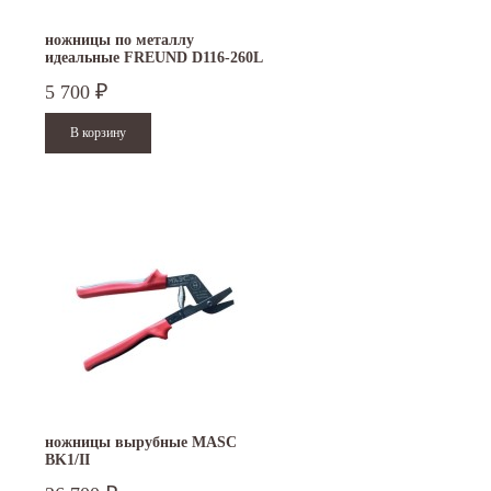
ножницы по металлу
идеальные FREUND D116-260L
5 700
₽
ножницы вырубные MASC
BK1/II