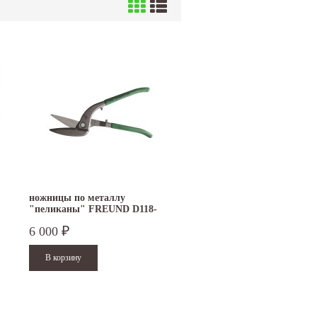
ножницы по металлу
"пеликаны" FREUND D118-
300L
6 000
₽