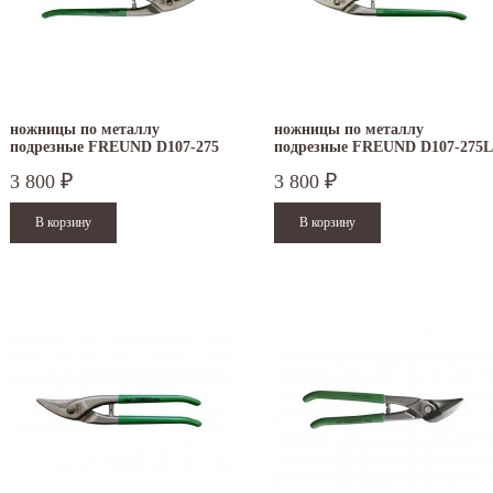
ножницы по металлу
ножницы по металлу
подрезные FREUND D107-275
подрезные FREUND D107-275L
3 800
3 800
₽
₽
.12.2025
30.04.2025
ежим работы офисов в новогодние
30 апреля - работаем в обычном режиме с
аздники 2025 - 2026 г.: г. Москва: 29, 30
01 по 04 мая - выходные дни с 05 по 07 м
кабря - работаем в...
- работаем в обычном режиме с 08 по 11...
итать дальше
Читать дальше