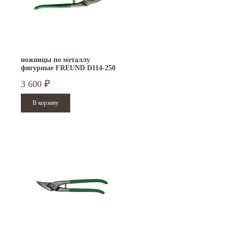
ножницы по металлу
фигурные FREUND D114-250
3 600
₽
15.10.2024
29.12.2023
Приглашаем посетить наш стенд на 30-й
Режим работы офисов в Москве и
ая
Международной промышленной выставке
Петербурге. Москва. 29 декабря 20
"Металл-Экспо'2024", которая пройдет с
9 до 18 часов; с 30 декабря 2023 г.,
29...
Читать дальше
Читать дальше