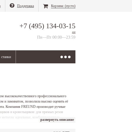
о
Поддержка
Корзина:
(пусто)
+7 (495) 134-03-15
44
Пн—Пт 00:00—23:59
станки
ом высококачественного профессионального
ом и ламинатом, позволила высоко оценить её
мента. Компания FREUND производит ручные
щиков и кровельщиков: для прямых резов
 металла: идеальные, комбинированные,
развернуть описание
жницы по кровельному листовому металлу FREUND