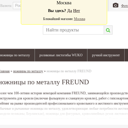
Москва
Валюта:
Магазин
Блог
Фот
Вы здесь?
Да
Нет
Ближайший магазин:
Москва
ножницы по металлу
роликовые листогибы WUKO
ручной инструмент
лавная
»
ножницы по металлу
»
ножницы по металлу FREUND
ножницы по металлу FREUND
олее чем 100-летняя история немецкой компании FREUND, занимающейся производств
нструмента для кровли (включая фальцевую и сланцевую кровлю), работ с гипсокартон
ейтинг на рынке производителей профессионального кровельного и жестяного инстру
бычные и рычажные ножницы по металлу, удовлетворяющие любые потребности жестян
модели пеликаны, Берлинская), ножницы для фигурных, криволинейных резов листового
ниверсальные, подрезные ножницы, ножницы пеликаны для прямых резов. Купить но
ожно в наших офисах, либо с доставкой непосредственно на объект.