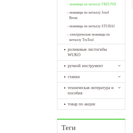
–
ножницы по металлу FREUND
–
ножницы по металлу Josef
Beran
–
ножницы по металлу STUBAI
–
электрические ножницы по
металлу TruTool
роликовые листогибы
WUKO
ручной инструмент
станки
техническая литература и
пособия
товар по акции
Теги