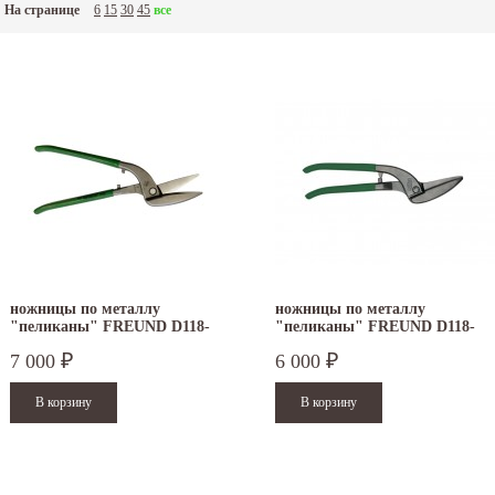
На странице
6
15
30
45
все
ножницы по металлу
ножницы по металлу
"пеликаны" FREUND D118-
"пеликаны" FREUND D118-
350
300
7 000
6 000
₽
₽