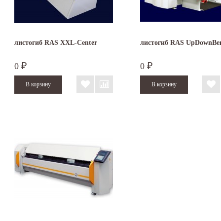
листогиб RAS XXL-Center
листогиб RAS UpDownBe
0
0
₽
₽