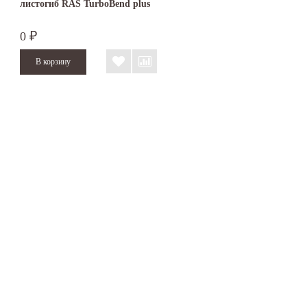
листогиб RAS TurboBend plus
0
₽