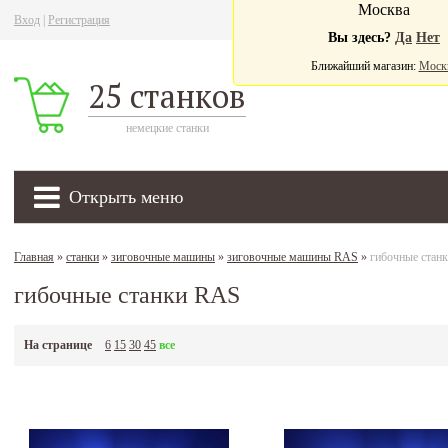
Москва
Вход
|
Регистрация
Ва
Вы здесь?
Да
Нет
Ближайший магазин:
Моск
25 станков
немецкие станки
Открыть меню
Главная
»
станки
»
зиговочные машины
»
зиговочные машины RAS
»
гибочные стан
гибочные станки RAS
На странице
6
15
30
45
все