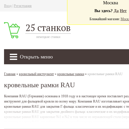
Москва
Вход
|
Регистрация
Ва
Вы здесь?
Да
Нет
Ближайший магазин:
Моск
25 станков
немецкие станки
Открыть меню
Главная
»
кровельный инструмент
»
кровельные рамки
»
кровельные рамки RAU
кровельные рамки RAU
Компания RAU (Германия) основана в 1918 году и в настоящее время поставляет ра
инструмент для фальцевой кровли по всему миру. Компания RAU изготавливает кров
кровельные рамки RAU для закрытия Г-фальца: классические и их модификации: с т
кровельные рамки RAU для закрытия двойного фальца: классические и их модификац
кровельные рамки RAU карнизные №1 и №2 в том числе из нержавеющей стали (нерж
кровельные рамки RAU для отбортовки различной величины захвата и ширины; кров
рамки RAU можно в наших офисах, либо с доставкой прямо на объект.