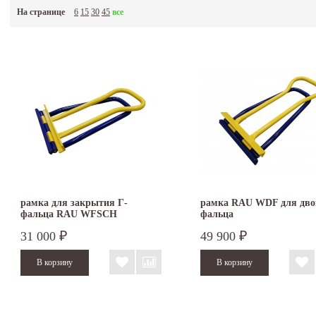
На странице
6
15
30
45
все
рамка для закрытия Г-
рамка RAU WDF для дво
фальца RAU WFSCH
фальца
31 000
49 900
₽
₽