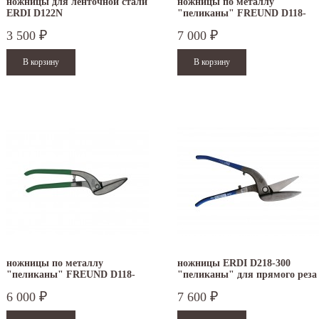
ножницы для ленточной стали
ножницы по металлу
ERDI D122N
"пеликаны" FREUND D118-
350
3 500
7 000
₽
₽
ножницы по металлу
ножницы ERDI D218-300
"пеликаны" FREUND D118-
"пеликаны" для прямого реза
300
правые
6 000
7 600
₽
₽