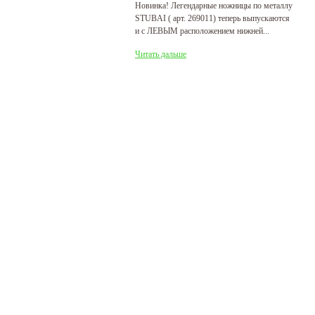
Новинка! Легендарные ножницы по металлу
Р
STUBAI ( арт. 269011) теперь выпускаются
пр
и с ЛЕВЫМ расположением нижней...
де
Читать дальше
Ч