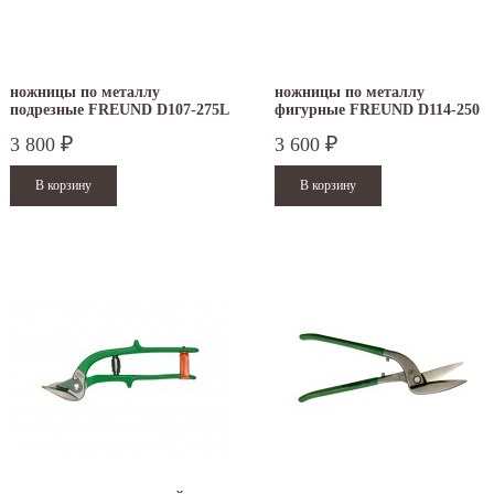
ножницы по металлу
ножницы по металлу
подрезные FREUND D107-275L
фигурные FREUND D114-250
3 800
3 600
₽
₽