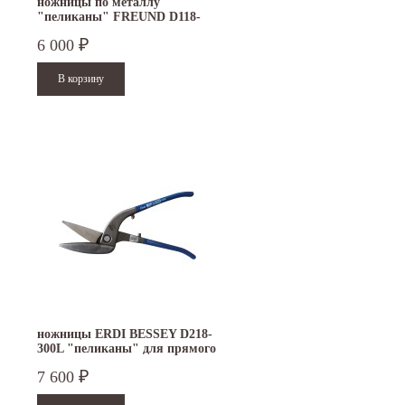
ножницы по металлу
"пеликаны" FREUND D118-
300L
6 000
₽
ножницы ERDI BESSEY D218-
300L "пеликаны" для прямого
реза левые
7 600
₽