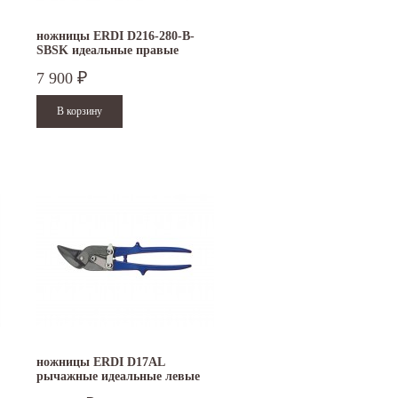
ножницы ERDI D216-280-B-
SBSK идеальные правые
7 900
₽
ножницы ERDI D17AL
рычажные идеальные левые
15.10.2024
29.12.2023