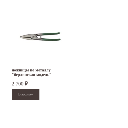
ножницы по металлу
"берлинская модель"
FREUND D102-250
2 700
₽