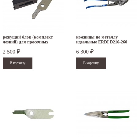
режущий блок (комплект
ножницы по металлу
лезвий) для просечных
идеальные ERDI D216-260
ножниц ERDI BESSEY D24
правые
2 500
6 300
₽
₽