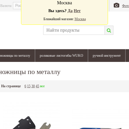
Москва
Валюта:
Магазин
Блог
Фот
Вы здесь?
Да
Нет
Ближайший магазин:
Москва
ножницы по металлу
роликовые листогибы WUKO
ручной инструмент
ножницы по металлу
На странице
6
15
30
45
все