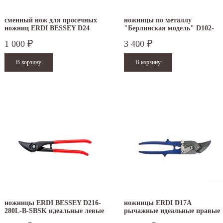
сменный нож для просечных
ножницы по металлу
ножниц ERDI BESSEY D24
"Берлинская модель" D102-
300
1 000
3 400
₽
₽
ножницы ERDI BESSEY D216-
ножницы ERDI D17A
280L-B-SBSK идеальные левые
рычажные идеальные правые
.12.2025
30.04.2025