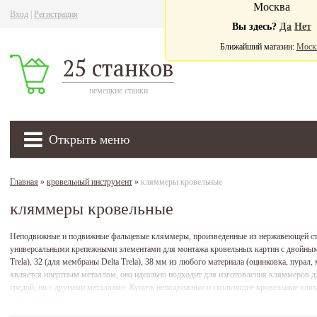
Москва
Вход
|
Регистрация
Ва
Вы здесь?
Да
Нет
Ближайший магазин:
Моск
25 станков
немецкие станки
Открыть меню
Главная
»
кровельный инструмент
»
кляммеры кровельные
кляммеры кровельные
Неподвижные и подвижные фальцевые кляммеры, произведенные из нержавеющей стал
универсальными крепежными элементами для монтажа кровельных картин с двойным 
Trela), 32 (для мембраны Delta Trela), 38 мм из любого материала (оцинковка, пурал,
является инертным металлом, она идеально подходит для изготовления кляммеров для
средой, ни с другими металлами. Купить неподвижные и скользящие кровельные кля
магазине 25stankov.ru.