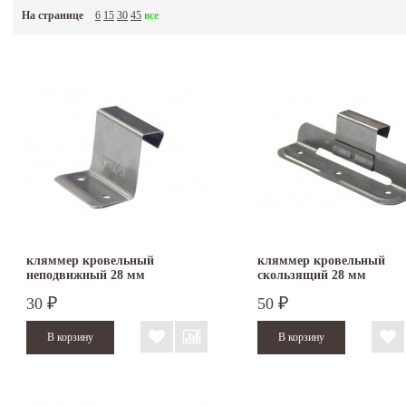
На странице
6
15
30
45
все
кляммер кровельный
кляммер кровельный
неподвижный 28 мм
скользящий 28 мм
30
50
₽
₽