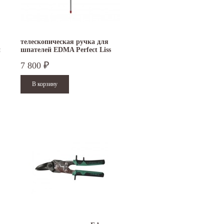
телескопическая ручка для
и
шпателей EDMA Perfect Liss
2х1 м
7 800
₽