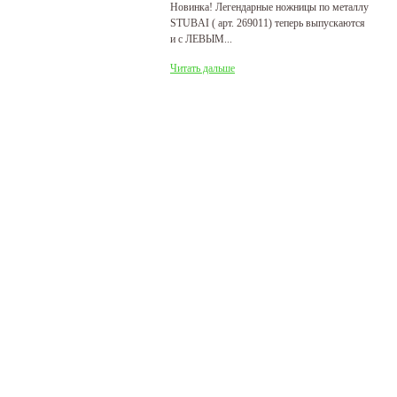
Новинка! Легендарные ножницы по металлу
Р
STUBAI ( арт. 269011) теперь выпускаются
пр
и с ЛЕВЫМ...
де
31
Читать дальше
Ч