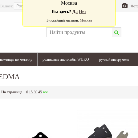
Москва
Валюта:
Магазин
Блог
Фот
Вы здесь?
Да
Нет
Ближайший магазин:
Москва
ножницы по металлу
роликовые листогибы WUKO
ручной инструмент
EDMA
На странице
6
15
30
45
все