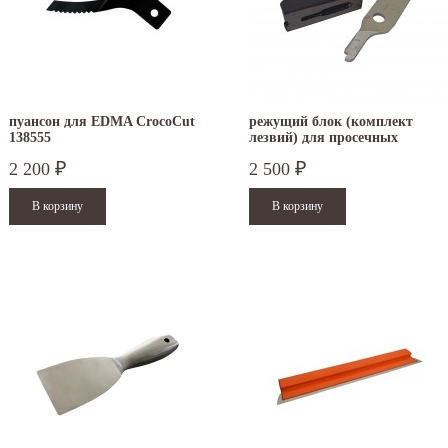
пуансон для EDMA CrocoCut
режущий блок (комплект
138555
лезвий) для просечных
ножниц ERDI BESSEY D24
2 200
2 500
₽
₽