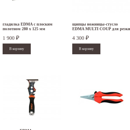
гладилка EDMA с плоским
щипцы ножницы-стусло
полотном 280 х 125 мм
EDMA MULTI COUP для резк
под углом 070055
1 900
4 300
₽
₽