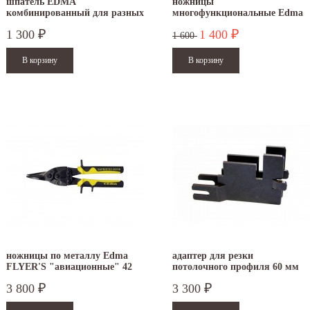
шпатель EDMA
ножницы
комбинированный для разных
многофункциональные Edma
видов работ
PLURICOUP’ TOUT прямые
1 300
1 400
₽
₽
1 600
ножницы по металлу Edma
адаптер для резки
FLYER'S "авиационные" 42
потолочного профиля 60 мм
мм 010755
для гильотины EDMA
3 800
3 300
₽
₽
PROFILCUT MEGA