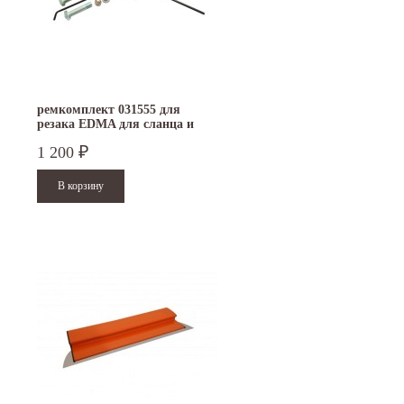
ремкомплект 031555 для
резака EDMA для сланца и
шифера
1 200
₽