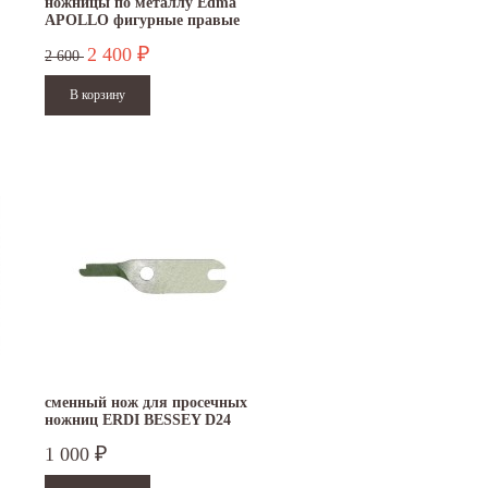
ножницы по металлу Edma
APOLLO фигурные правые
010955
2 400
₽
2 600
сменный нож для просечных
ножниц ERDI BESSEY D24
1 000
₽