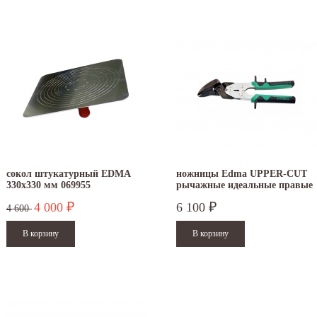
сокол штукатурный EDMA
ножницы Edma UPPER-CUT
330х330 мм 069955
рычажные идеальные правые
4 000
6 100
₽
₽
4 600