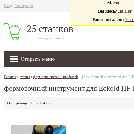
Москва
Вход
|
Регистрация
Ва
Вы здесь?
Да
Нет
Ближайший магазин:
Моск
25 станков
немецкие станки
Открыть меню
Главная
»
станки
»
формовка листов и профилей
»
формовочный инструмент для Eck
формовочный инструмент для Eckold HF 
На странице
6
15
30
45
все