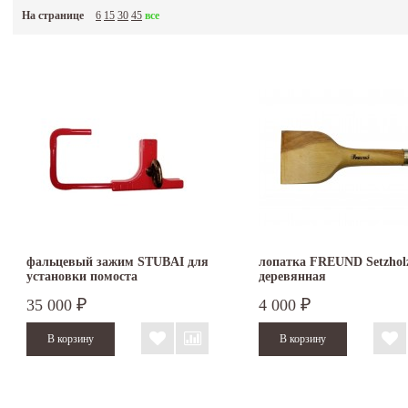
На странице
6
15
30
45
все
фальцевый зажим STUBAI для
лопатка FREUND Setzhol
установки помоста
деревянная
35 000
4 000
₽
₽