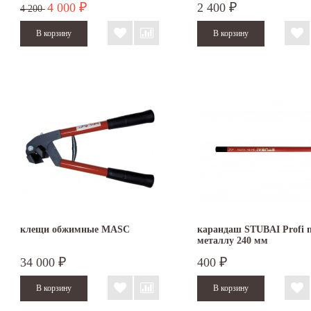
4 000
2 400
₽
₽
4 200
клещи обжимные MASC
карандаш STUBAI Profi 
металлу 240 мм
34 000
400
₽
₽