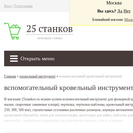
Москва
Вход
|
Регистрация
Ва
Вы здесь?
Да
Нет
Ближайший магазин:
Моск
25 станков
немецкие станки
Открыть меню
Главная
»
кровельный инструмент
»
вспомогательный кровельный инструмент
вспомогательный кровельный инструмен
В магазине 25stankov.ru можно купить вспомогательный инструмент для фальцевой к
малые, сварочные зажимные клещи), чертилки, чертилки-шаблоны, кровельный инстру
250, 300, 500 мм), строительные угольники различных размеров, кернеры автоматич
кровельной обрешётки, ножи для теплоизоляции, аксессуары для пайки, шаблоны для
листогибах, специальные карандаши для разметки по металлу, стеклу, керамике.