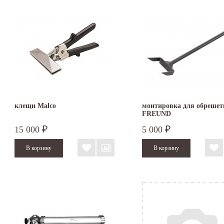
клещи Malco
монтировка для обрешет
FREUND
15 000
5 000
₽
₽