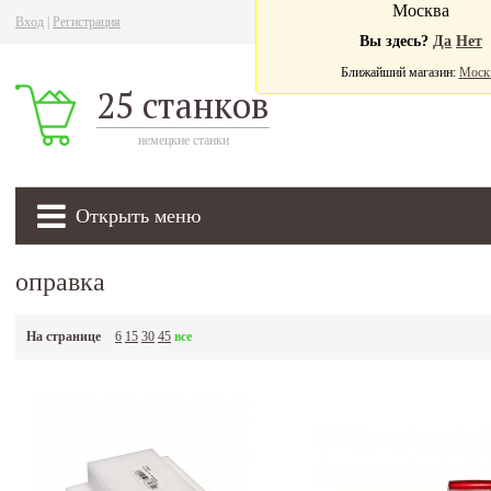
Москва
Вход
|
Регистрация
Ва
Вы здесь?
Да
Нет
Ближайший магазин:
Моск
25 станков
немецкие станки
Открыть меню
оправка
На странице
6
15
30
45
все