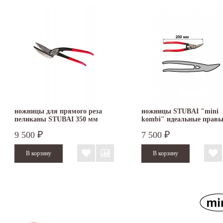
ножницы для прямого реза
ножницы STUBAI "mini
пеликаны STUBAI 350 мм
kombi" идеальные правы
ПВХ левые 269511
270012
9 500
7 500
₽
₽