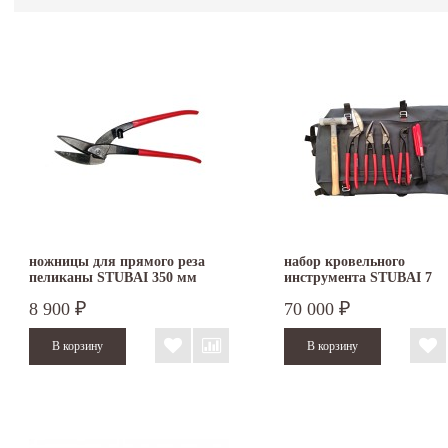
ножницы для прямого реза
набор кровельного
пеликаны STUBAI 350 мм
инструмента STUBAI 7
ПВХ правые 269011
предметов S283905
8 900
70 000
₽
₽