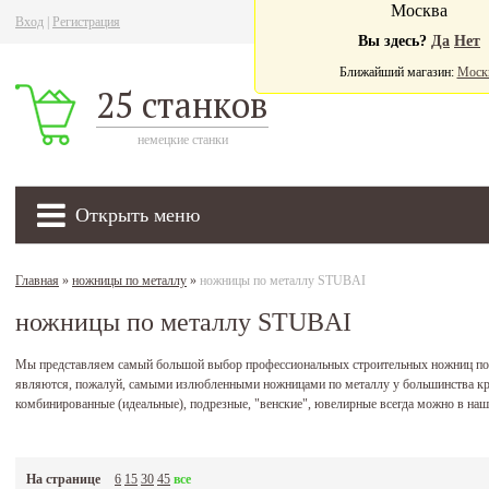
Москва
Вход
|
Регистрация
Ва
Вы здесь?
Да
Нет
Ближайший магазин:
Моск
25 станков
немецкие станки
Открыть меню
Главная
»
ножницы по металлу
»
ножницы по металлу STUBAI
ножницы по металлу STUBAI
Мы представляем самый большой выбор профессиональных строительных ножниц по
являются, пожалуй, самыми излюбленными ножницами по металлу у большинства к
комбинированные (идеальные), подрезные, "венские", ювелирные всегда можно в наш
На странице
6
15
30
45
все