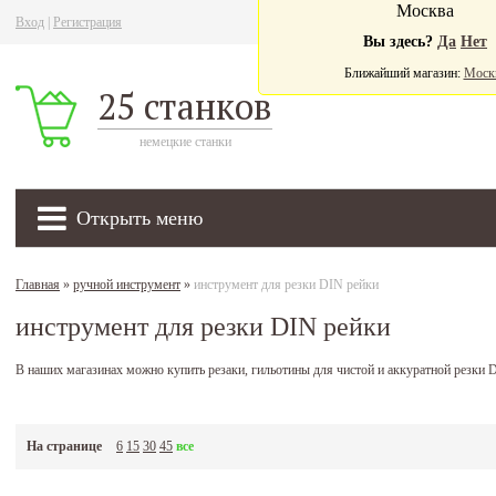
Москва
Вход
|
Регистрация
Ва
Вы здесь?
Да
Нет
Ближайший магазин:
Моск
25 станков
немецкие станки
Открыть меню
Главная
»
ручной инструмент
»
инструмент для резки DIN рейки
инструмент для резки DIN рейки
В наших магазинах можно купить резаки, гильотины для чистой и аккуратной резки
На странице
6
15
30
45
все