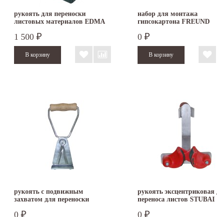
рукоять для переноски
набор для монтажа
листовых материалов EDMA
гипсокартона FREUND
TRANSPLAC EASY
1 500
0
₽
₽
рукоять с подвижным
рукоять эксцентриковая
захватом для переноски
переноса листов STUBAI
листовых материалов STUBAI
0
0
₽
₽