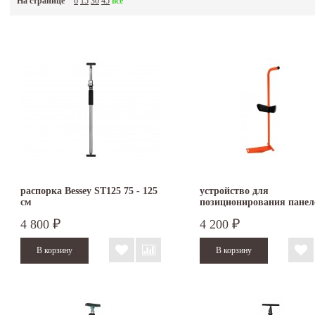
На странице
6
15
30
45
все
распорка Bessey ST125 75 - 125
устройство для
см
позиционирования панел
EDMA Blocplac II 066555
4 800
4 200
₽
₽