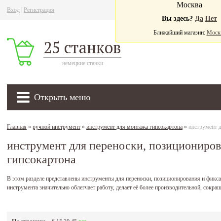
Москва
Вход
|
Регистрация
Ва
Вы здесь?
Да
Нет
Ближайший магазин:
Моск
25 станков
немецкие станки
Открыть меню
Главная
»
ручной инструмент
»
инструмент для монтажа гипсокартона
»
инструмент д
инструмент для переноски, позициониро
гипсокартона
В этом разделе представлены инструменты для переноски, позиционирования и фикс
инструмента значительно облегчает работу, делает её более производительной, сокра