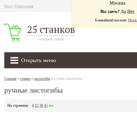
Москва
Вход
|
Регистрация
Ва
Вы здесь?
Да
Нет
Ближайший магазин:
Моск
25 станков
немецкие станки
Открыть меню
Главная
»
станки
»
листогибы
»
ручные листогибы
ручные листогибы
На странице
6
15
30
45
все