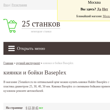
Москва
Вход
|
Регистрация
Ва
Вы здесь?
Да
Нет
Ближайший магазин:
Моск
25 станков
немецкие станки
Открыть меню
Главная
»
ручной инструмент
»
киянки и бойки Baseplex
киянки и бойки Baseplex
В магазине 25stankov.ru по оптимальной цене можно купить киянки Halder Baseplex с
пластика диаметром 25, 30, 40, 50 мм. Киянки Baseplex со сменными бойками приме
кузовном ремонте автомобилей.
На странице
6
15
30
45
все