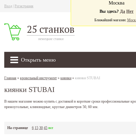
Москва
Вход
|
Регистрация
Ва
Вы здесь?
Да
Нет
Ближайший магазин:
Моск
25 станков
немецкие станки
Открыть меню
Главная
»
кровельный инструмент
»
киянки
»
киянки STUBAI
киянки STUBAI
В нашем магазине можно купить с доставкой в короткие сроки профессиональные к
прямоугольные, клиновидные, круглые диаметров 50, 60 мм.
На странице
6
15
30
45
все