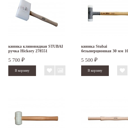
киянка клиновидная STUBAI
киянка Stubai
ручка Hickory 278551
безынерционная 30 мм 1
5 700
5 500
₽
₽