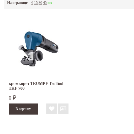
На странице
6
15
30
45
все
кромкорез TRUMPF TruTool
TKF 700
0
₽