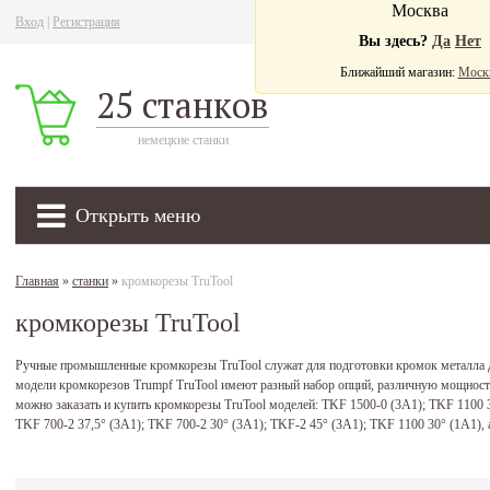
Москва
Вход
|
Регистрация
Ва
Вы здесь?
Да
Нет
Ближайший магазин:
Моск
25 станков
немецкие станки
Открыть меню
Главная
»
станки
»
кромкорезы TruTool
кромкорезы TruTool
Ручные промышленные кромкорезы TruTool служат для подготовки кромок металла д
модели кромкорезов Trumpf TruTool имеют разный набор опций, различную мощность 
можно заказать и купить кромкорезы TruTool моделей: TKF 1500-0 (3A1); TKF 1100 3
TKF 700-2 37,5° (3A1); TKF 700-2 30° (3A1); TKF-2 45° (3A1); TKF 1100 30° (1A1),