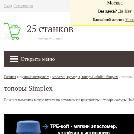
Москва
Вход
|
Регистрация
Ва
Вы здесь?
Да
Нет
Ближайший магазин:
Моск
25 станков
немецкие станки
Открыть меню
Главная
»
ручной инструмент
»
молотки, кувалды, топоры и бойки Simplex
»
топоры 
топоры Simplex
В наших магазинах можно купить по оптимальной цене топоры и топоры-колуны Hald