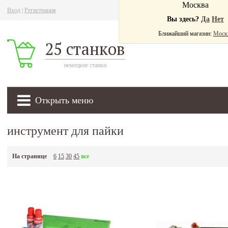
Москва
Вход
|
Регистрация
Ва
Вы здесь?
Да
Нет
Ближайший магазин:
Моск
25 станков
немецкие станки
Открыть меню
инструмент для пайки
На странице
6
15
30
45
все