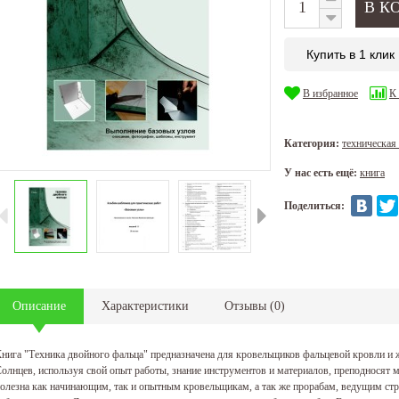
Купить в 1 клик
В избранное
К
Категория:
техническая
У нас есть ещё:
книга
Поделиться:
Описание
Характеристики
Отзывы
(
0
)
нига "Техника двойного фальца" предназначена для кровельщиков фальцевой кровли и 
олнцев, используя свой опыт работы, знание инструментов и материалов, преподносят 
олезна как начинающим, так и опытным кровельщикам, а так же прорабам, ведущим ст