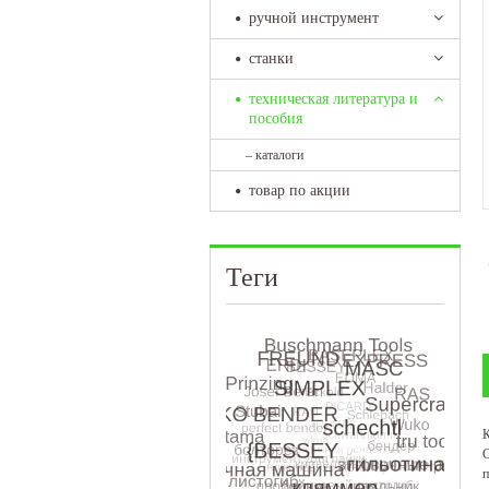
ручной инструмент
станки
техническая литература и
пособия
–
каталоги
товар по акции
Теги
К
С
п