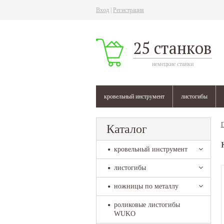
Вход
|
Регистрация
25 станков
немецкие станки
кровельный инструмент
листогибы
Г
Каталог
кровельный инструмент
листогибы
ножницы по металлу
роликовые листогибы
WUKO