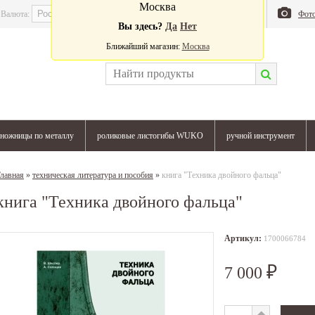
Москва
Валюта:
Магазин
Блог
Фот
Вы здесь?
Да
Нет
Ближайший магазин:
Москва
ножницы по металлу
роликовые листогибы WUKO
ручной инструмент
лавная
»
техническая литература и пособия
»
книга "Техника двойного фальца"
книга "Техника двойного фальца"
Артикул:
1700066784
7 000
₽