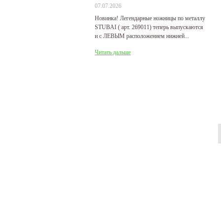
07.07.2026
29
Новинка! Легендарные ножницы по металлу
Р
STUBAI ( арт. 269011) теперь выпускаются
пр
и с ЛЕВЫМ расположением нижней...
де
Читать дальше
Ч