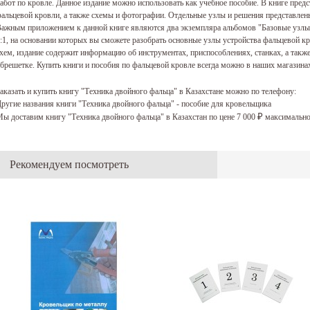
абот по кровле. Данное издание можно использовать как учебное пособие. В книге пред
альцевой кровли, а также схемы и фотографии. Отдельные узлы и решения представле
ажным приложением к данной книге являются два экземпляра альбомов "Базовые узлы" 
:1, на основании которых вы сможете разобрать основные узлы устройства фальцевой к
хем, издание содержит информацию об инструментах, приспособлениях, станках, а также
брешетке. Купить книги и пособия по фальцевой кровле всегда можно в наших магазина
аказать и купить книгу "Техника двойного фальца" в Казахстане можно по телефону:
ругие названия книги "Техника двойного фальца" - пособие для кровельщика
ы доставим книгу "Техника двойного фальца" в Казахстан по цене 7 000
максимально
₽
Рекомендуем посмотреть